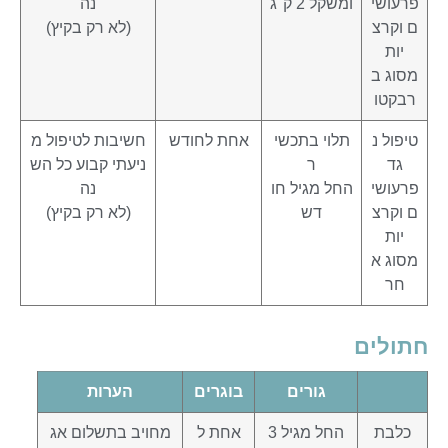
פרעושי
ומשקל 2 ק"ג
נה
ם וקרצ
(לא רק בקיץ)
יות
מסוג ב
רבקטו
טיפול נ
תלוי בתכשי
אחת לחודש
חשיבות לטיפול מ
גד
ר
ניעתי קבוע כל הש
פרעושי
החל מגיל חו
נה
ם וקרצ
דש
(לא רק בקיץ)
יות
מסוג א
חר
חתולים
גורים
בוגרים
הערות
כלבת
החל מגיל 3
אחת ל
מחויב בתשלום אג