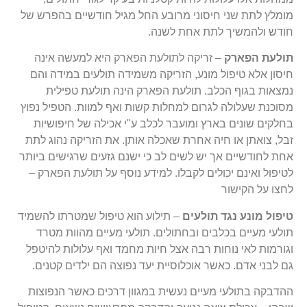
מומלץ לתת שני חיסוני מרובע החל מגיל חודשיים בהפרש של
חודש ולהמשיך לתת אחת לשנה.
תולעת הפארק
– זריקה לתולעת הפארק היא למעשה אינה
חיסון אלא טיפול מונע, הזריקה משמידה תולעים במידה והם
נמצאות בגוף הכלב. תולעת הפארק הינה תולעת טפילית
מסוכנת שעלולה לגרום למחלות קשות ואף למוות. הטפיל נפוץ
בחלקים שונים בארץ ומועבר לכלב ע"י אכילה של חיפושיות
זבל, צואתן או חיה אחרת שאכלה אותן. את הזריקה נהוג לתת
אחת לחודשיים אך יש לשים לב כי ישנם גזעים שרגישים ביותר
לטיפול ואינם יכולים לקבלו. למידע נוסף על תולעת הפארק –
לחצו על הקישור
טיפול מונע נגד תולעים
– תילוע הוא טיפול שמטרתו להשמיד
תולעי מעיים בכלבים ובחתולים. תולעי מעיים מהוות מטרד
וגורמות לאי נוחות רבה אצל חיות מחמד ואף עלולות להיטפל
גם לבני אדם. כאשר אוכלוסיית יעד נפוצה הם ילדים קטנים.
ההדבקה בתולעי מעיים נעשית במגוון דרכים כאשר הנפוצות