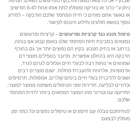
שבהן – אכילת צואה נגועה והדבקה מפרעושים נשאים. הטיפול
ניתן ע"י כדור או בזריקה ומומלץ לתת אותו אחת ל6-4 חודשים
או כאשר אתם מזהים כי חיית המחמד שלכם הודבקה – למידע
נוסף בנושא תולעים ותילוע היכנסו לקישור.
טיפול מונע נגד קרציות ופרעושים
– קרציות ופרעושים
נמצאים בסביבת חיות המחמד שלנו באופן קבוע אם בגינה,
ברחוב או בחיק הטבע. בקיץ הם נפוצים יותר אך גם בחורף
הדבקה היא בהחלט אפשרית. מדובר בטפילים מוצצי דם
שמהווים אי נוחות רבה לבעלי חיים ועלולים לגרום לגרד,
אדמומיות, אלרגיות ולהעברת מחלות. ישנם מוצרים רבים
ושונים להדברת בעלי חיים בינהם קולרים, אמפולות, תרסיסים
וכדורים לבליעה, תדירות זמני הטיפולים משתנה ממוצר למוצר,
התייעצו עם וטרינר מהו המוצר המתאים ביותר לחיית המחמד
שלכם.
לנוחיותכם טבלה עם חיסונים או טיפולים נפוצים וכל כמה זמן
מומלץ לבצעם: