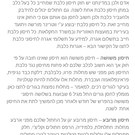
אדם ולכן במדינתנו יש חוק חיסון כלבת שמחייב כל בעל כלב
במתן חיסון כלבת אחת לשנה. גם חתולים יכולים להידבק
ולהעביר כלבת ולכן חשוב לחסן גם אותם אם כי החוק אינו
מחייב זאת. כל חיסון כלבת יבוצע ע"י ווטרינר מורשה ויתועד
בעיריות במועצות האזוריות ובמשרד החקלאות. כל חיסון כלבת
חייב בתשלום אגרה, למידע על תשלומי אגרה לחיסוני כלבת
לחצו על הקישור הבא – אגרות כלבת.
חיסון משושה
– חיסון משושה הוא חיסון שאינו חובה על פי
חוק אך הוא חשוב לכלב שלכם לא פחות מחיסון נגד כלבת.
החיסון מגן מפני שש מחלות: פרוו, כלבלבת, דלקת כבד נגיפית,
פראינפלואנזה ועכברת. מחלות אלו עלולות להיות קטלניות
בעיקר לגורים רכים. למאמר – מחלות נפוצות בגורים לחצו כאן.
מומלץ לחסן גורים החל מגיל 6 שבועות בשלושה חיסוני
משושה בהפרש של חודש ולאחר מכן להמשיך לתת את החיסון
אחת לשנה.
חיסון מרובע
– חיסון מרובע יגן על החתול שלכם מפני ארבע
מחלות: חתלתלת, כלמידיה, הרפס חתולים וקליצ'י. חלק
ממחלות אלו עלולות להיות קטלניות בעיקר לגורי חתולים,